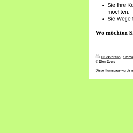
Sie Ihre K
möchten,
Sie Wege f
Wo möchten Sie
Druckversion
|
Sitem
© Ellen Evers
Diese Homepage wurde m