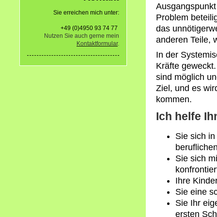
Ausgangspunkt 
Sie erreichen mich unter:
Problem
beteili
das unnötigerw
+49 (0)4950 93 74 77
Nutzen Sie auch gerne mein
anderen Teile, 
Kontaktformular
.
In der Systemi
Kräfte
geweckt
.
sind möglich
un
Ziel, und es wi
kommen.
Ich helfe I
Sie sich in
beruflichen
Sie sich m
konfrontie
Ihre Kinde
Sie eine s
Sie
Ihr ei
ersten Sch