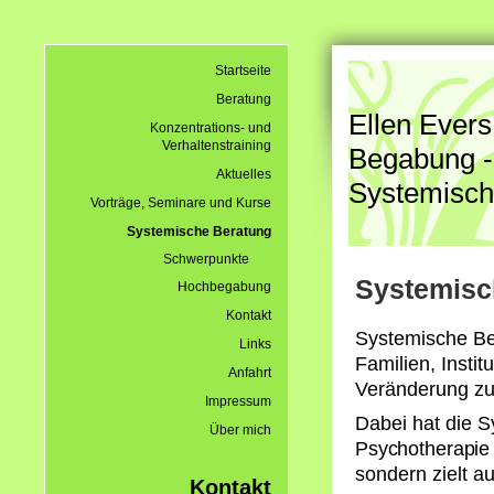
Startseite
Beratung
Ellen Evers
Konzentrations- und
Verhaltenstraining
Begabung -
Aktuelles
Systemisch
Vorträge, Seminare und Kurse
Systemische Beratung
Schwerpunkte
Systemisc
Hochbegabung
Kontakt
Systemische B
Links
Familien, Insti
Anfahrt
Veränderung zu
Impressum
Dabei hat die 
Über mich
Psychotherapie 
sondern zielt 
Kontakt